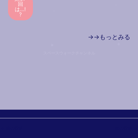
回
は…!
?
→→もっとみる
スペースウォークチャンネル
投
←
前の投稿
次の投稿
→
稿