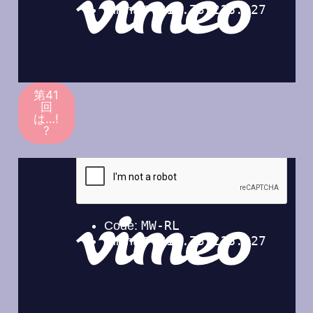
第41
回
は…!
?