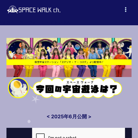
内
容
Main
を
By
スペース・ウォーク・チャンネル
ス
Men
キ
ッ
プ
< 2025年6月公開 >