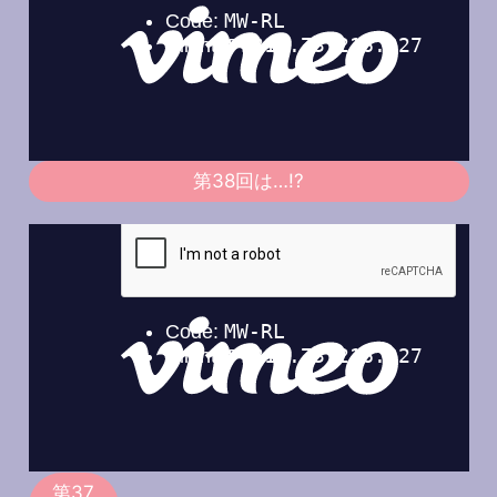
第38回は…!?
第37