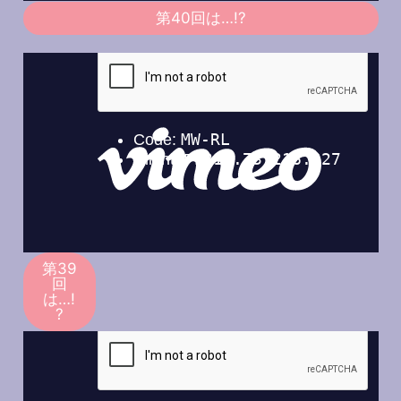
第40回は…!?
第39
回
は…!
?