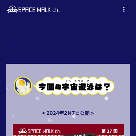
内
容
Main
を
ス
Men
キ
ッ
SPACE WALK ch.第27回
プ
/
SPACE WALK ch.
/ By
スペース・ウォーク・チャンネル
< 2024年2月7日公開 >