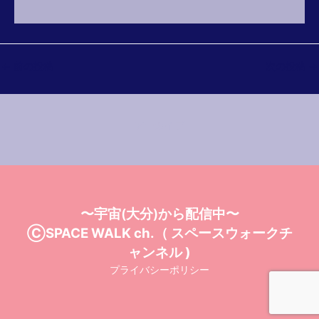
投
←
前の投稿
次の投稿
→
稿
ナ
ビ
アーカイブ
ゲ
ー
シ
ョ
ン
〜宇宙(大分)から配信中〜
ⒸSPACE WALK ch.（ スペースウォークチ
ャンネル )
プライバシーポリシー