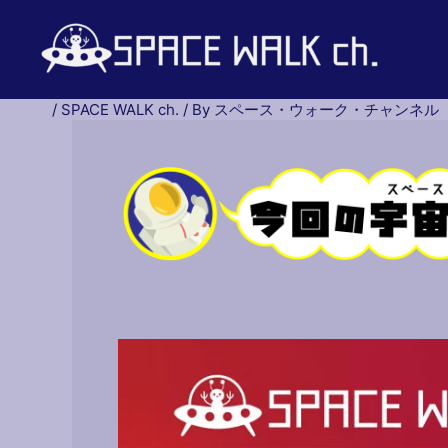
内
容
を
ス
キ
/
SPACE WALK ch.
/ By
スペース・ウォーク・チャンネル
ッ
プ