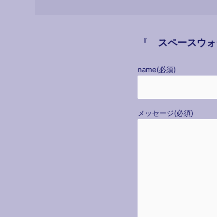
『
スペースウォ
name(必須)
メッセージ(必須)