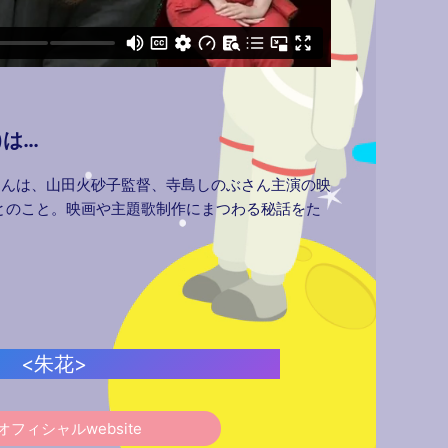
)は…
さんは、山田火砂子監督、寺島しのぶさん主演の映
とのこと。映画や主題歌制作にまつわる秘話をた
<朱花>
オフィシャルwebsite