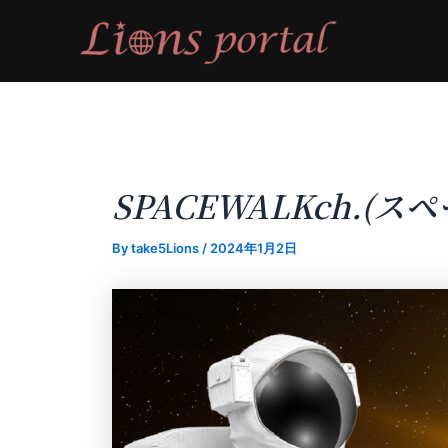
内
容
を
ス
キ
ッ
プ
SPACEWALKch.(
By
take5Lions
/
2024年1月2日