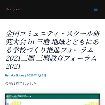
内
容
Main
を
ス
Men
キ
全国コミュニティ・スクール研
ッ
プ
究大会 in 三鷹 地域とともにあ
る学校づくり推進フォーラム
2021三鷹 三鷹教育フォーラム
2021
By
take5Lions
/
2021年11月2日
公開は終了しました